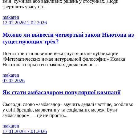
змін, сумнівів або важливих рішень у стосунках. Люди
звертають увагу на...
makaren
12.02.2026
12.02.2026
Можно ли вывести четвертый закон Ньютона из
существующих трёх?
Почти три с половиной века спустя после публикации
«Математических начал натуральной философии» Исаака
Ньютона споры о его законах движения не...
makaren
07.02.2026
Як стати амбасадором популярної компанії
Сьогодні слово «амбасадор» звучить дедалі частіше, особливо
у світі брендів, маркетингу та соціальних мереж. Бути
амбасадором — це не просто...
makaren
17.01.2026
17.01.2026