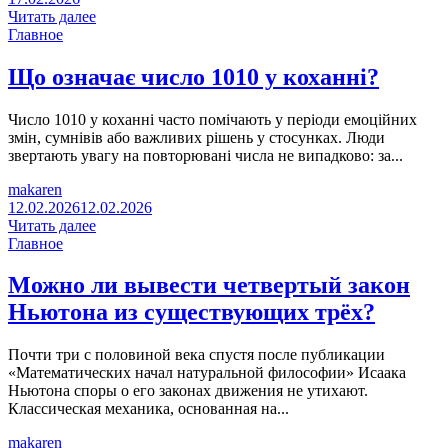
Читать далее
Главное
Що означає число 1010 у коханні?
Число 1010 у коханні часто помічають у періоди емоційних
змін, сумнівів або важливих рішень у стосунках. Люди
звертають увагу на повторювані числа не випадково: за...
makaren
12.02.2026
12.02.2026
Читать далее
Главное
Можно ли вывести четвертый закон
Ньютона из существующих трёх?
Почти три с половиной века спустя после публикации
«Математических начал натуральной философии» Исаака
Ньютона споры о его законах движения не утихают.
Классическая механика, основанная на...
makaren