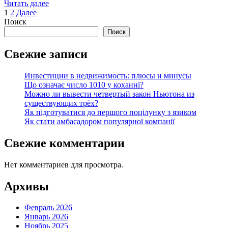
Читать далее
Пагинация
1
2
Далее
Поиск
записей
Поиск
Свежие записи
Инвестиции в недвижимость: плюсы и минусы
Що означає число 1010 у коханні?
Можно ли вывести четвертый закон Ньютона из
существующих трёх?
Як підготуватися до першого поцілунку з язиком
Як стати амбасадором популярної компанії
Свежие комментарии
Нет комментариев для просмотра.
Архивы
Февраль 2026
Январь 2026
Ноябрь 2025