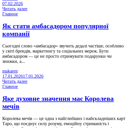
07.02.2026
Читать далее
Главное
Як стати амбасадором популярної
компанії
Сьогодні слово «амбасадор» звучить дедалі частіше, особливо
у світі брендів, маркетингу та соціальних мереж. Бути
амбасадором — це не просто отримувати подарунки чи
знижки, а...
makaren
17.01.2026
17.01.2026
Читать далее
Главное
Яке духовне значення має Королева
мечів
Королева мечів — це одна з найглибших і найскладніших карт
Таро, що поєднує силу розуму, емоційну стриманість і